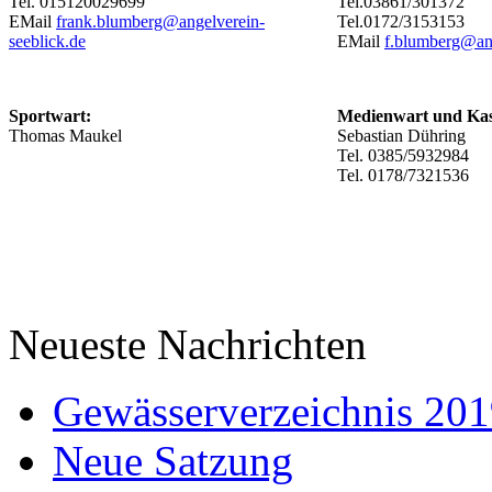
Tel. 015120029699
Tel.03861/301372
EMail
frank.blumberg@angelverein-
Tel.0172/3153153
seeblick.de
EMail
f.blumberg@ang
Sportwart:
Medienwart und Kas
Thomas Maukel
Sebastian Dühring
Tel. 0385/5932984
Tel. 0178/7321536
Neueste Nachrichten
Gewässerverzeichnis 20
Neue Satzung