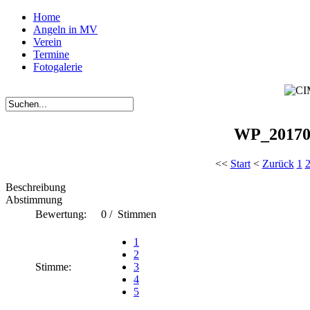
Home
Angeln in MV
Verein
Termine
Fotogalerie
WP_20170
<<
Start
<
Zurück
1
Beschreibung
Abstimmung
Bewertung:
0 / Stimmen
1
2
Stimme:
3
4
5