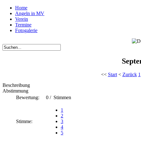
Home
Angeln in MV
Verein
Termine
Fotogalerie
Septe
<<
Start
<
Zurück
1
Beschreibung
Abstimmung
Bewertung:
0 / Stimmen
1
2
Stimme:
3
4
5