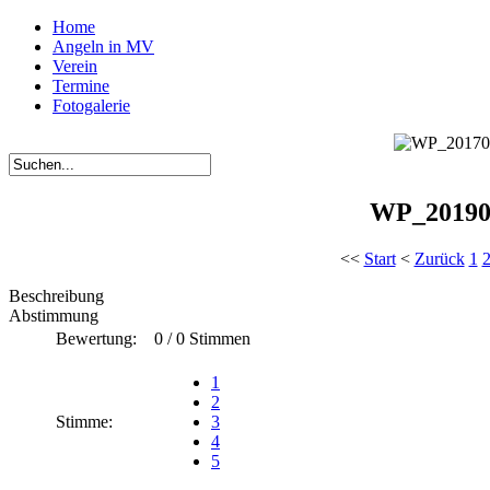
Home
Angeln in MV
Verein
Termine
Fotogalerie
WP_20190
<<
Start
<
Zurück
1
Beschreibung
Abstimmung
Bewertung:
0 / 0 Stimmen
1
2
Stimme:
3
4
5