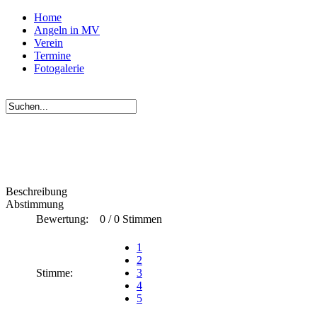
Home
Angeln in MV
Verein
Termine
Fotogalerie
Beschreibung
Abstimmung
Bewertung:
0 / 0 Stimmen
1
2
Stimme:
3
4
5