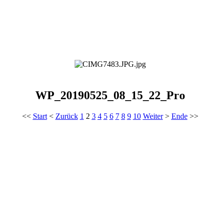
WP_20190525_08_15_22_Pro
<<
Start
<
Zurück
1
2
3
4
5
6
7
8
9
10
Weiter
>
Ende
>>