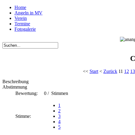
Home
Angeln in MV
Verein
Termine
Fotogalerie
C
<<
Start
<
Zurück
11
12
13
Beschreibung
Abstimmung
Bewertung:
0 / Stimmen
1
2
Stimme:
3
4
5