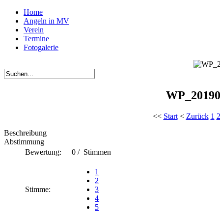
Home
Angeln in MV
Verein
Termine
Fotogalerie
WP_20190
<<
Start
<
Zurück
1
Beschreibung
Abstimmung
Bewertung:
0 / Stimmen
1
2
Stimme:
3
4
5